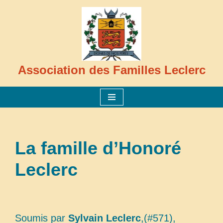
Aller
au
contenu
Association des Familles Leclerc
La famille d’Honoré
Leclerc
Soumis par
Sylvain Leclerc
,(#571),