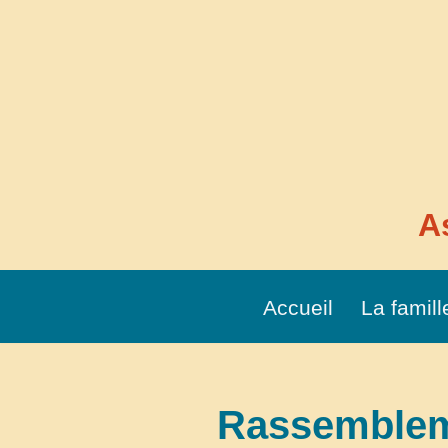
Aller
au
contenu
A
Accueil
La famill
Rassemblem