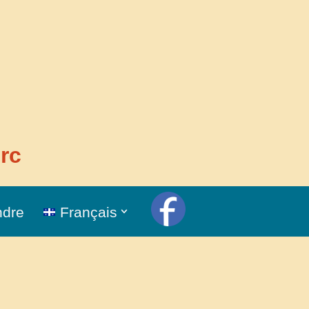
rc
ndre
Français